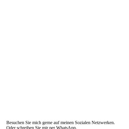
Bonny
Social Walk
Stefanie Endl
Ausflug Vogelpark Abensberg
Besuchen Sie mich gerne auf meinen Sozialen Netzwerken.
Oder schreiben Sie mir per WhatsApp.