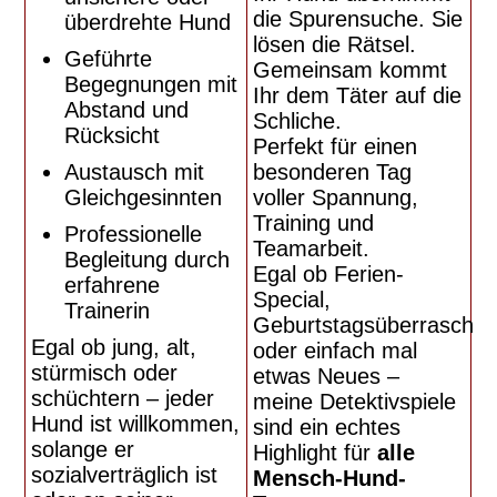
die Spurensuche.
Sie
überdrehte Hund
lösen die Rätsel.
Geführte
Gemeinsam kommt
Begegnungen mit
Ihr dem Täter auf die
Abstand und
Schliche.
Rücksicht
Perfekt für einen
Austausch mit
besonderen Tag
Gleichgesinnten
voller Spannung,
Training und
Professionelle
Teamarbeit.
Begleitung durch
Egal ob Ferien-
erfahrene
Special,
Trainerin
Geburtstagsüberraschu
Egal ob jung, alt,
oder einfach mal
stürmisch oder
etwas Neues –
schüchtern – jeder
meine Detektivspiele
Hund ist willkommen,
sind ein echtes
solange er
Highlight für
alle
sozialverträglich ist
Mensch-Hund-