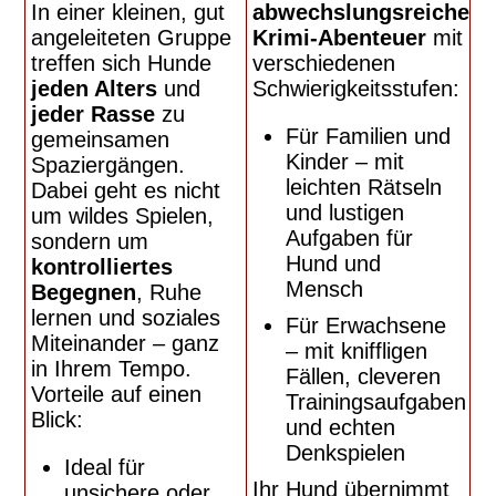
In einer kleinen, gut
abwechslungsreiche
angeleiteten Gruppe
Krimi-Abenteuer
mit
treffen sich Hunde
verschiedenen
jeden Alters
und
Schwierigkeitsstufen:
jeder Rasse
zu
Für Familien und
gemeinsamen
Kinder – mit
Spaziergängen.
leichten Rätseln
Dabei geht es nicht
und lustigen
um wildes Spielen,
Aufgaben für
sondern um
Hund und
kontrolliertes
Mensch
Begegnen
, Ruhe
lernen und soziales
Für Erwachsene
Miteinander – ganz
– mit kniffligen
in Ihrem Tempo.
Fällen, cleveren
Vorteile auf einen
Trainingsaufgaben
Blick:
und echten
Denkspielen
Ideal für
Ihr Hund übernimmt
unsichere oder