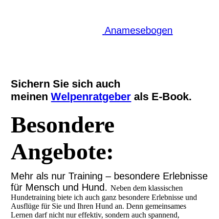
jeder Stunde immer ein Anamesegespräch
zum Kennenlernen. Gerne können Sie dafür
im Voraus schon den
Anamesebogen
ausfüllen. Vor den Gruppenstunden gibt es
neben dem Gespräch noch eine
verpflichtende Einzelstunde.
Sichern Sie sich auch
meinen
Welpenratgeber
als E-Book.
Besondere
Angebote:
Mehr als nur Training – besondere Erlebnisse
für Mensch und Hund.
Neben dem klassischen
Hundetraining biete ich auch ganz besondere Erlebnisse und
Ausflüge für Sie und Ihren Hund an. Denn gemeinsames
Lernen darf nicht nur effektiv, sondern auch spannend,