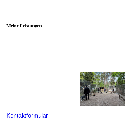
Meine Leistungen
Ich betreibe eine Mobile Hundeschule in
Mainburg, Kelheim, Landshut, Freising,
Erding und Umgebung
und trainiere mit
Ihnen gerne vor Ort.
Meine Angebote werden
unten aufgelistet bei
Fragen oder Wünschen
schicken Sie mir
gerne mit dem dafür
vorgesehenem
Kontaktformular
eine Nachricht. Ich werde
mich dann schnellstmöglich mit Ihnen in
Verbindung setzen. Grundsätzlich gibt es vor