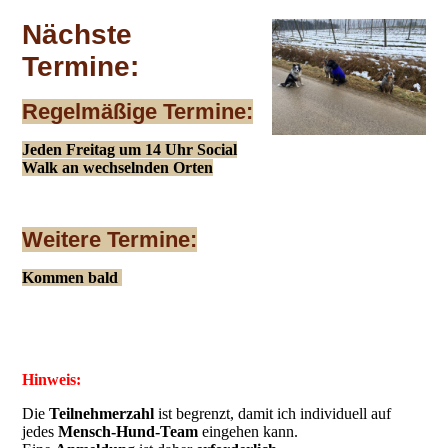
Nächste
Termine:
Regelmäßige Termine:
Jeden Freitag um 14 Uhr Social
Walk an wechselnden Orten
Weitere Termine:
Kommen bald
Hinweis:
Die
Teilnehmerzahl
ist begrenzt, damit ich individuell auf
jedes
Mensch-Hund-Team
eingehen kann.